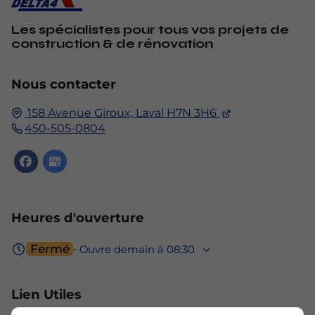
Les spécialistes pour tous vos projets de
construction & de rénovation
Nous contacter
158 Avenue Giroux,
Laval
H7N 3H6
450-505-0804
Heures d'ouverture
Fermé
⋅ Ouvre demain à 08:30
Lien Utiles