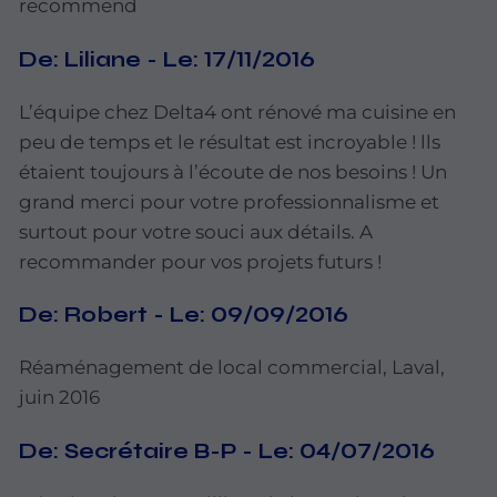
recommend
De:
Liliane
-
Le:
17/11/2016
L’équipe
chez
Delta4
ont rénové
ma
cuisine
en
peu
de
temps
et
le
résultat est incroyable !
lls
étaient
toujours
à
l’écoute
de
nos
besoins !
Un
grand
merci
pour
votre professionnalisme
et
surtout
pour
votre
souci
aux
détails.
A
recommander
pour
vos projets futurs !
De:
Robert
-
Le:
09/09/2016
Réaménagement
de
local commercial,
Laval,
juin
2016
De:
Secrétaire
B-P
-
Le:
04/07/2016