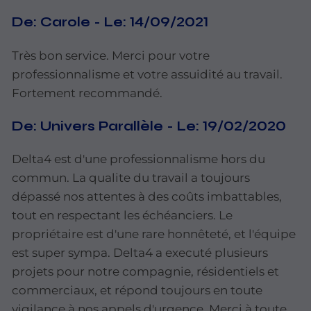
De:
Carole
-
Le:
14/09/2021
Très bon
service. Merci pour votre
professionnalisme et votre assuidité au travail.
Fortement recommandé.
De:
Univers
Parallèle
-
Le:
19/02/2020
Delta4 est d'une professionnalisme
hors du
commun. La qualite du
travail
a toujours
dépassé
nos
attentes
à
des
coûts
imbattables,
tout
en
respectant les
é
chéanciers. Le
propriétaire est
d'une
rare
honnêteté,
et l'équipe
est
super sympa.
Delta4
a
executé plusieurs
projets
pour
notre
compagnie,
résidentiels
et
commerciaux,
et
répond
toujours en
toute
vigilance
à
nos
appels
d'urgence.
Merci
à
toute