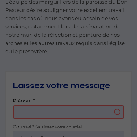
L'équipe
des
marguilliers
de
la
paroisse du Bon-
Pasteur désire
souligner
votre
excellent
travail
dans
les
cas
où
nous
avons
eu
besoin
de vos
services,
notamment lors
de la réparation
de
notre
mur,
de
la
réfection
et
peinture
de
nos
arches
et
les
autres
travaux requis dans l'église
ou
le
presbytère.
Laissez votre message
Prénom *
Courriel *
Saisissez votre courriel